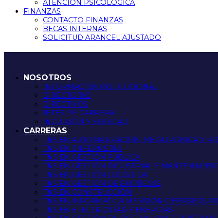
ATENCIÓN PSICOLÓGICA
FINANZAS
CONTACTO FINANZAS
BECAS INTERNAS
SOLICITUD ARANCEL AJUSTADO
NOSOTROS
INFORMACIÓN INSTITUCIONAL
DIRECTORIO
DIRECTIVOS
JEFES DE CARRERA
INCLUSIÓN Y EQUIDAD
CARRERAS
TNS EN AUTOMATIZACIÓN, MECATRÓNICA Y R
TNS EN ENFERMERÍA
TNS EN GESTIÓN PÚBLICA
TNS EN GESTIÓN INDUSTRIAL Y MANTENIMIEN
TNS EN GESTIÓN LOGÍSTICA
TNS EN GESTIÓN DE EMPRESAS
TNS EN CONSTRUCCIÓN
TNS EN INFORMATICA MENCIÓN CIBERSEGUR
TNS EN ELECTRICIDAD Y ENERGÍAS