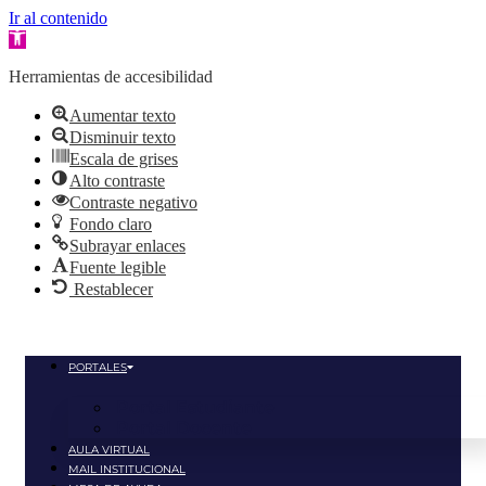
Ir al contenido
Abrir
barra
de
Herramientas de accesibilidad
herramientas
Aumentar texto
Disminuir texto
Escala de grises
Alto contraste
Contraste negativo
Fondo claro
Subrayar enlaces
Fuente legible
Restablecer
Ir
al
contenido
PORTALES
Portal Estudiante
Portal Docente
AULA VIRTUAL
MAIL INSTITUCIONAL