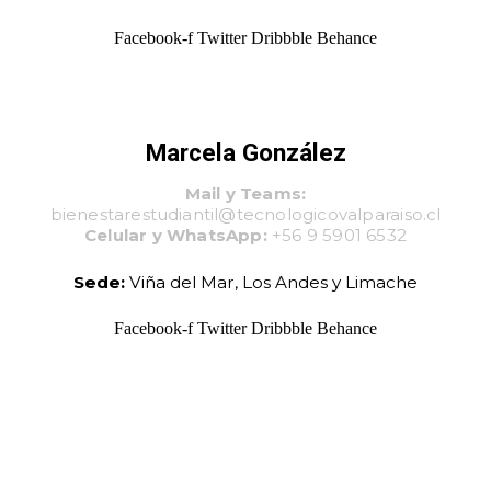
Facebook-f
Twitter
Dribbble
Behance
Marcela González
Mail y Teams:
bienestarestudiantil@tecnologicovalparaiso.cl
Celular y WhatsApp:
+56 9 5901 6532
Sede:
Viña del Mar, Los Andes y Limache
Facebook-f
Twitter
Dribbble
Behance