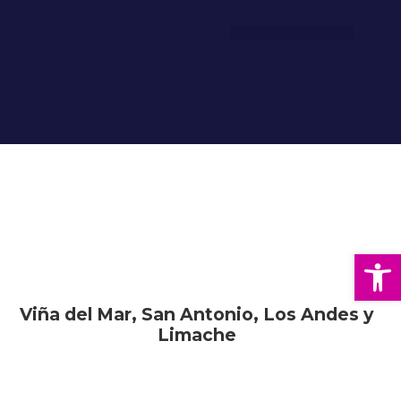
BIENESTAR ESTUDIANTIL
COMUNIDAD EDUCATIVA
Técnico de Nivel Superior en
INFORMÁTICA MENCIÓN EN
CIBERSEGURIDAD
Abrir
Sede
Viña del Mar, San Antonio, Los Andes y
Limache
Jornada