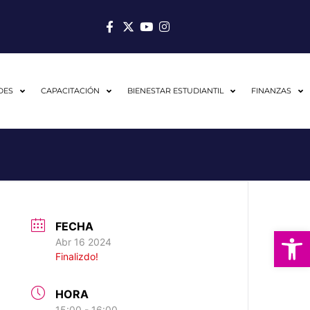
DES
CAPACITACIÓN
BIENESTAR ESTUDIANTIL
FINANZAS
FECHA
Abrir
Abr 16 2024
Finalizdo!
HORA
15:00 - 16:00