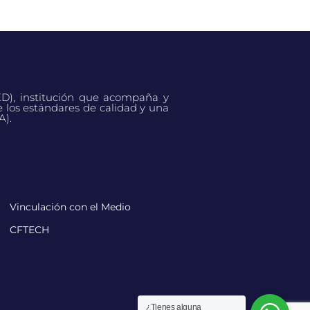
ED), institución que acompaña y
e los estándares de calidad y una
A).
Vinculación con el Medio
CFTECH
¿Tienes alguna