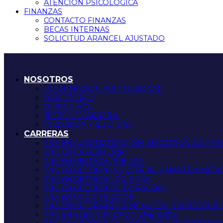
ATENCIÓN PSICOLÓGICA
FINANZAS
CONTACTO FINANZAS
BECAS INTERNAS
SOLICITUD ARANCEL AJUSTADO
NOSOTROS
INFORMACIÓN INSTITUCIONAL
DIRECTORIO
DIRECTIVOS
JEFES DE CARRERA
INCLUSIÓN Y EQUIDAD
CARRERAS
TNS EN AUTOMATIZACIÓN, MECATRÓNICA Y R
TNS EN ENFERMERÍA
TNS EN GESTIÓN PÚBLICA
TNS EN GESTIÓN INDUSTRIAL Y MANTENIMIEN
TNS EN GESTIÓN LOGÍSTICA
TNS EN GESTIÓN DE EMPRESAS
TNS EN CONSTRUCCIÓN
TNS EN INFORMATICA MENCIÓN CIBERSEGUR
TNS EN ELECTRICIDAD Y ENERGÍAS