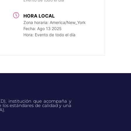
HORA LOCAL
Zona horaria:
America/New_York
Fecha:
Ago 13 2025
Hora:
Evento de todo el día
ED), institución que acompaña y
e los estándares de calidad y una
A).