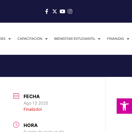
DES
CAPACITACIÓN
BIENESTAR ESTUDIANTIL
FINANZAS
FECHA
Abrir
Ago 13 2025
Finalizdo!
HORA
Evento de todo el día