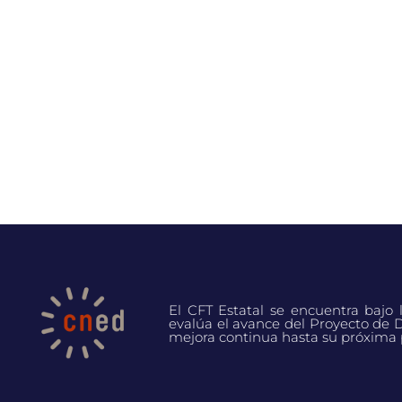
El CFT Estatal se encuentra bajo
evalúa el avance del Proyecto de D
mejora continua hasta su próxima 