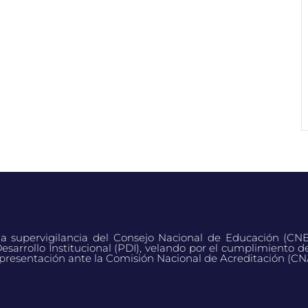
 la supervigilancia del Consejo Nacional de Educación (CN
esarrollo Institucional (PDI), velando por el cumplimiento d
presentación ante la Comisión Nacional de Acreditación (CN