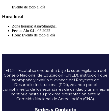
Evento de todo el día
Hora local
Zona horaria:
Asia/Shanghai
Fecha:
Abr 04 - 05 2025
Hora:
Evento de todo el día
El CFT Estatal se encuentra bajo la supervigilancia del
Consejo Nacional de Educación (CNED), institución que
acompaña y evalúa el avance del Proyecto de
Desarrollo Institucional (PDI), velando por el
cumplimiento de los estándares de calidad y una mejora
continua hasta su próxima presentación ante la
Comisión Nacional de Acreditación (CNA).
Sedes y Contacto