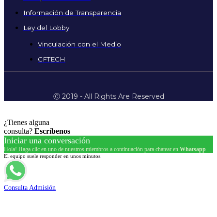
Información de Transparencia
Ley del Lobby
Vinculación con el Medio
CFTECH
Ⓒ 2019 - All Rights Are Reserved
¿Tienes alguna
consulta?
Escríbenos
Iniciar una conversación
Hola! Haga clic en uno de nuestros miembros a continuación para chatear en
Whatsapp
El equipo suele responder en unos minutos.
Consulta Admisión