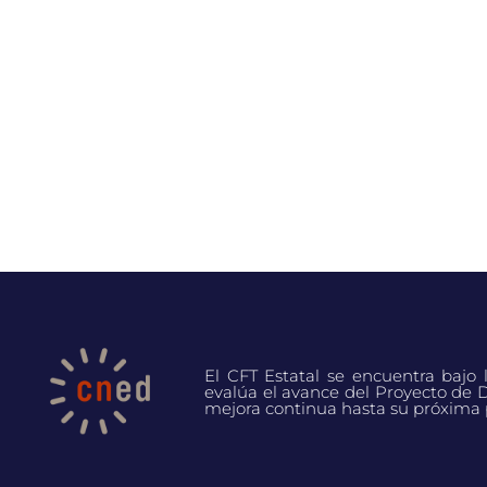
El CFT Estatal se encuentra bajo
evalúa el avance del Proyecto de D
mejora continua hasta su próxima 