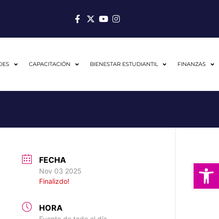
DES
CAPACITACIÓN
BIENESTAR ESTUDIANTIL
FINANZAS
FECHA
Abrir
Nov 03 2025
Finalizdo!
HORA
Evento de todo el día