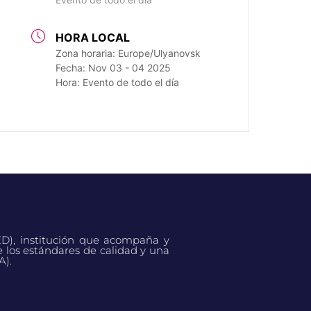
HORA LOCAL
Zona horaria:
Europe/Ulyanovsk
Fecha:
Nov 03 - 04 2025
Hora:
Evento de todo el día
ED), institución que acompaña y
e los estándares de calidad y una
A).