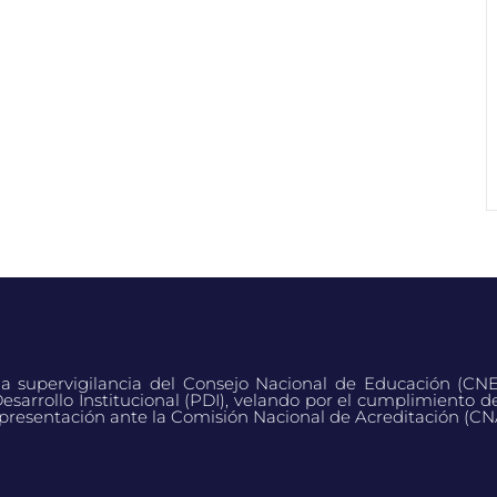
 la supervigilancia del Consejo Nacional de Educación (CN
esarrollo Institucional (PDI), velando por el cumplimiento d
presentación ante la Comisión Nacional de Acreditación (CN