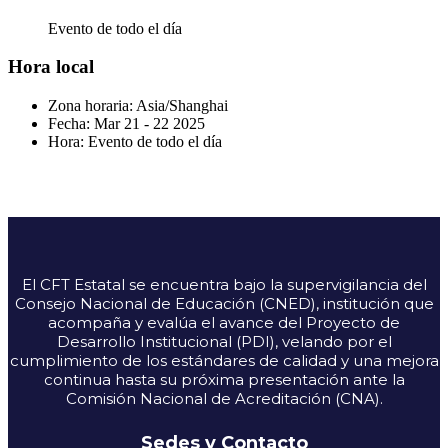
Evento de todo el día
Hora local
Zona horaria:
Asia/Shanghai
Fecha:
Mar 21 - 22 2025
Hora:
Evento de todo el día
El CFT Estatal se encuentra bajo la supervigilancia del
Consejo Nacional de Educación (CNED), institución que
acompaña y evalúa el avance del Proyecto de
Desarrollo Institucional (PDI), velando por el
cumplimiento de los estándares de calidad y una mejora
continua hasta su próxima presentación ante la
Comisión Nacional de Acreditación (CNA).
Sedes y Contacto