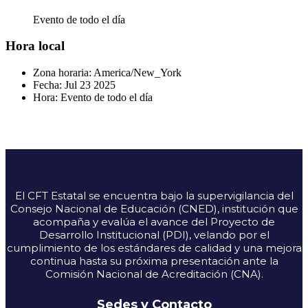
Evento de todo el día
Hora local
Zona horaria:
America/New_York
Fecha:
Jul 23 2025
Hora:
Evento de todo el día
El CFT Estatal se encuentra bajo la supervigilancia del
Consejo Nacional de Educación (CNED), institución que
acompaña y evalúa el avance del Proyecto de
Desarrollo Institucional (PDI), velando por el
cumplimiento de los estándares de calidad y una mejora
continua hasta su próxima presentación ante la
Comisión Nacional de Acreditación (CNA).
Sedes y Contacto