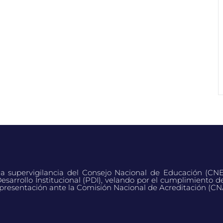
 la supervigilancia del Consejo Nacional de Educación (CN
esarrollo Institucional (PDI), velando por el cumplimiento d
presentación ante la Comisión Nacional de Acreditación (CN