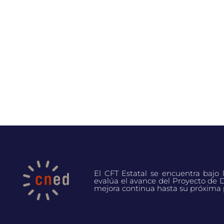
El CFT Estatal se encuentra bajo
evalúa el avance del Proyecto de D
mejora continua hasta su próxima 