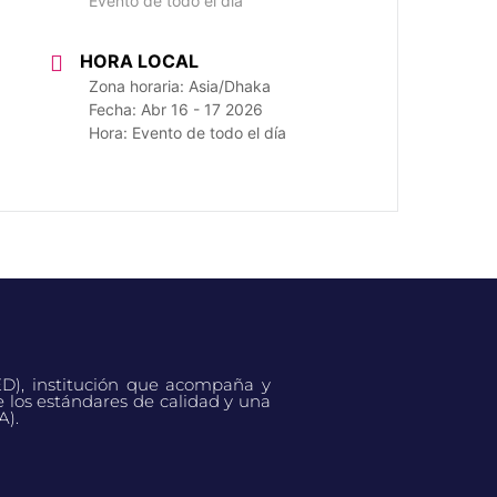
Evento de todo el día
HORA LOCAL
Zona horaria:
Asia/Dhaka
Fecha:
Abr 16 - 17 2026
Hora:
Evento de todo el día
ED), institución que acompaña y
e los estándares de calidad y una
A).