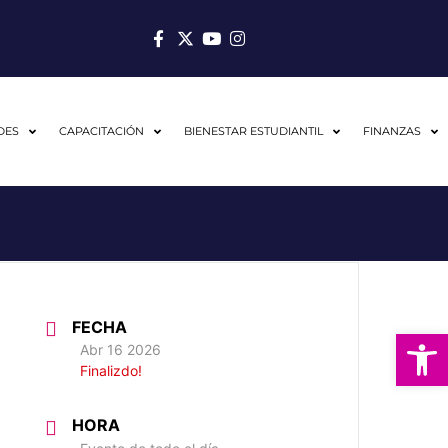
DES
CAPACITACIÓN
BIENESTAR ESTUDIANTIL
FINANZAS
FECHA
Abrir
Abr 16 2026
Finalizdo!
HORA