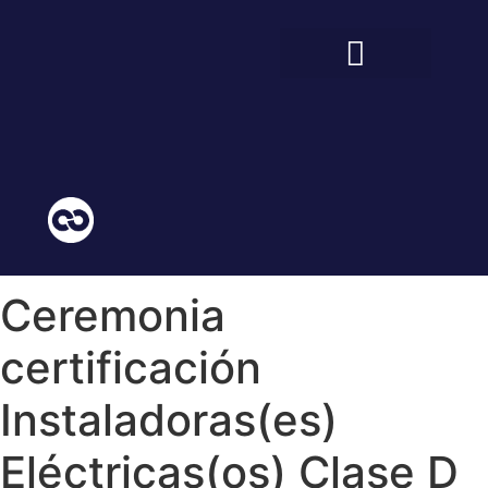
BIENESTAR ESTUDIANTIL
COMUNIDAD EDUCATIVA
Ceremonia
certificación
Instaladoras(es)
Eléctricas(os) Clase D