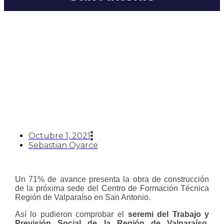
Seremi del Trabajo y director
regional de Sence visitan
avance de construcción sede
San Antonio
Octubre 1, 2021
Sebastian Oyarce
Un 71% de avance presenta la obra de construcción
de la próxima sede del Centro de Formación Técnica
Región de Valparaíso en San Antonio.
Así lo pudieron comprobar el
seremi del Trabajo y
Previsión Social de la Región de Valparaíso,