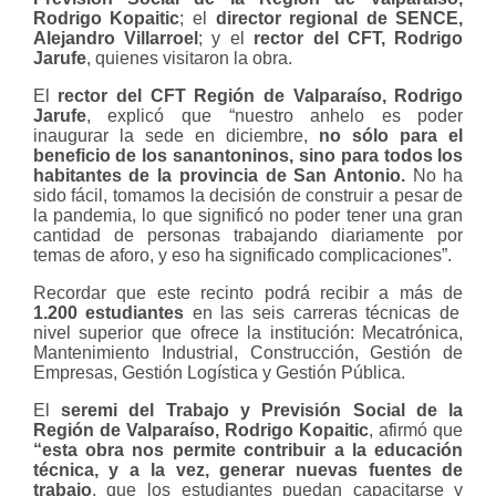
Rodrigo Kopaitic
; el
director regional de SENCE,
Alejandro Villarroel
; y el
rector del CFT, Rodrigo
Jarufe
, quienes visitaron la obra.
El
rector del CFT Región de Valparaíso, Rodrigo
Jarufe
, explicó que “nuestro anhelo es poder
inaugurar la sede en diciembre,
no sólo para el
beneficio de los sanantoninos, sino para todos los
habitantes de la provincia de San Antonio.
No ha
sido fácil, tomamos la decisión de construir a pesar de
la pandemia, lo que significó no poder tener una gran
cantidad de personas trabajando diariamente por
temas de aforo, y eso ha significado complicaciones”.
Recordar que este recinto podrá recibir a más de
1.200 estudiantes
en las seis carreras técnicas de
nivel superior que ofrece la institución: Mecatrónica,
Mantenimiento Industrial, Construcción, Gestión de
Empresas, Gestión Logística y Gestión Pública.
El
seremi del Trabajo y Previsión Social de la
Región de Valparaíso, Rodrigo Kopaitic
, afirmó que
“esta obra nos permite contribuir a la educación
técnica, y a la vez, generar nuevas fuentes de
trabajo
, que los estudiantes puedan capacitarse y