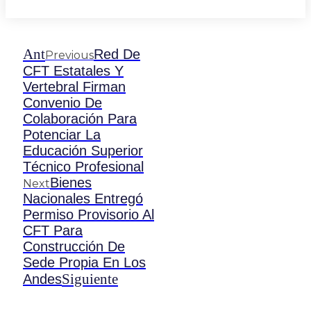
Ant
Red De
Previous
CFT Estatales Y
Vertebral Firman
Convenio De
Colaboración Para
Potenciar La
Educación Superior
Técnico Profesional
Bienes
Next
Nacionales Entregó
Permiso Provisorio Al
CFT Para
Construcción De
Sede Propia En Los
Siguiente
Andes