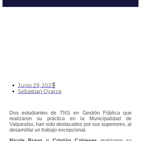
Estudiantes de Gestión
Pública destacan en práctica
en Municipio de Valparaíso
Junio 29, 2021
Sebastian Oyarce
Dos estudiantes de TNS en Gestión Pública que
realizaron su práctica en la Municipalidad de
Valparaíso, han sido destacados por sus superiores, al
desarrollar un trabajo excepcional.
Nicole Bravo y Cristián Cabieses
realizaron su