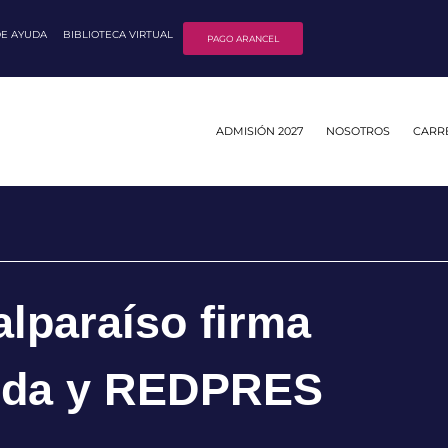
DE AYUDA
BIBLIOTECA VIRTUAL
PAGO ARANCEL
ADMISIÓN 2027
NOSOTROS
CARR
lparaíso firma
nda y REDPRES