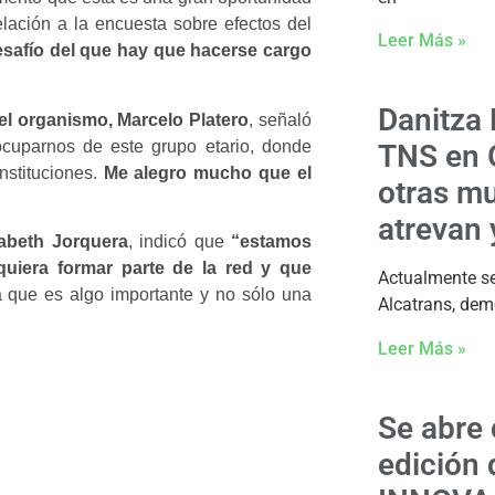
elación a la encuesta sobre efectos del
Leer Más »
esafío del que hay que hacerse cargo
Danitza 
del organismo, Marcelo Platero
, señaló
ocuparnos de este grupo etario, donde
TNS en G
nstituciones.
Me alegro mucho que el
otras mu
atrevan 
abeth Jorquera
, indicó que
“estamos
uiera formar parte de la red y que
Actualmente se
ca que es algo importante y no sólo una
Alcatrans, de
Leer Más »
Se abre 
edición 