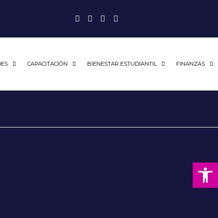
DES
CAPACITACIÓN
BIENESTAR ESTUDIANTIL
FINANZAS
Abrir