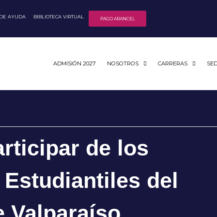
 DE AYUDA
BIBLIOTECA VIRTUAL
PAGO ARANCEL
ADMISIÓN 2027
NOSOTROS
CARRERAS
SE
rticipar de los
 Estudiantiles del
 Valparaíso