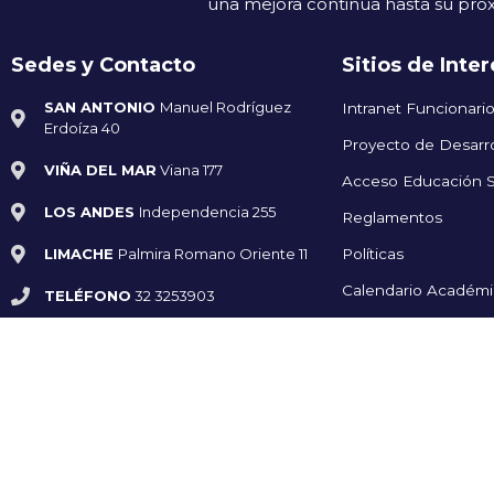
una mejora continua hasta su próx
Sedes y Contacto
Sitios de Inter
SAN ANTONIO
Manuel Rodríguez
Intranet Funcionari
Erdoíza 40
Proyecto de Desarrol
VIÑA DEL MAR
Viana 177
Acceso Educación S
LOS ANDES
Independencia 255
Reglamentos
LIMACHE
Palmira Romano Oriente 11
Políticas
Calendario Académ
TELÉFONO
32 3253903