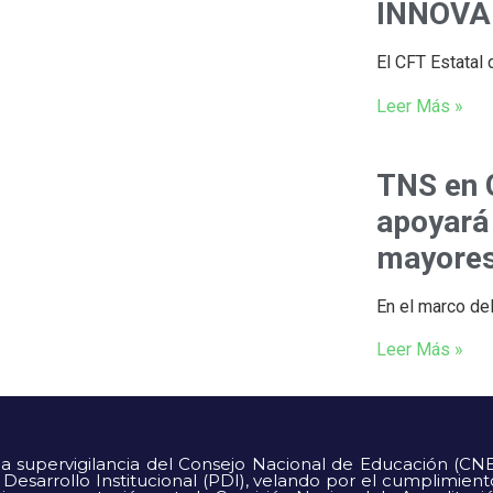
INNOVA
El CFT Estatal 
Leer Más »
TNS en 
apoyará
mayores
En el marco de
Leer Más »
 la supervigilancia del Consejo Nacional de Educación (CN
Desarrollo Institucional (PDI), velando por el cumplimient