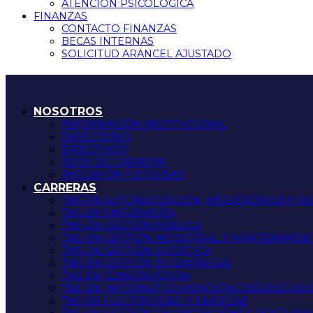
ATENCIÓN PSICOLÓGICA
FINANZAS
CONTACTO FINANZAS
BECAS INTERNAS
SOLICITUD ARANCEL AJUSTADO
NOSOTROS
INFORMACIÓN INSTITUCIONAL
DIRECTORIO
DIRECTIVOS
JEFES DE CARRERA
INCLUSIÓN Y EQUIDAD
CARRERAS
TNS EN AUTOMATIZACIÓN, MECATRÓNICA Y R
TNS EN ENFERMERÍA
TNS EN GESTIÓN PÚBLICA
TNS EN GESTIÓN INDUSTRIAL Y MANTENIMIEN
TNS EN GESTIÓN LOGÍSTICA
TNS EN GESTIÓN DE EMPRESAS
TNS EN CONSTRUCCIÓN
TNS EN INFORMATICA MENCIÓN CIBERSEGUR
TNS EN ELECTRICIDAD Y ENERGÍAS