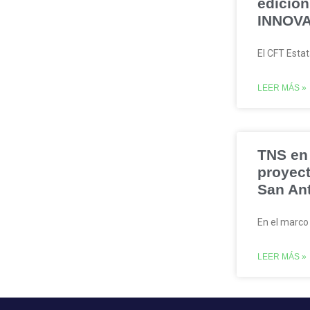
edició
INNOVA
El CFT Estat
LEER MÁS »
TNS en
proyec
San An
En el marco
LEER MÁS »