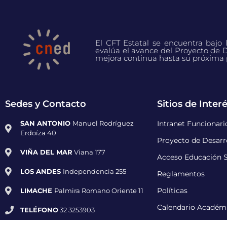
El CFT Estatal se encuentra bajo
evalúa el avance del Proyecto de D
mejora continua hasta su próxima 
Sedes y Contacto
Sitios de Inter
SAN ANTONIO
Manuel Rodríguez
Intranet Funcionari
Erdoíza 40
Proyecto de Desarro
VIÑA DEL MAR
Viana 177
Acceso Educación S
LOS ANDES
Independencia 255
Reglamentos
LIMACHE
Palmira Romano Oriente 11
Políticas
Calendario Académ
TELÉFONO
32 3253903