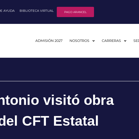
DE AYUDA
BIBLIOTECA VIRTUAL
PAGO ARANCEL
ADMISIÓN 2027
NOSOTROS
CARRERAS
SE
tonio visitó obra
 del CFT Estatal