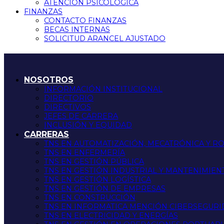
ATENCIÓN PSICOLÓGICA
FINANZAS
CONTACTO FINANZAS
BECAS INTERNAS
SOLICITUD ARANCEL AJUSTADO
NOSOTROS
INFORMACIÓN INSTITUCIONAL
DIRECTORIO
DIRECTIVOS
JEFES DE CARRERA
INCLUSIÓN Y EQUIDAD
CARRERAS
TNS EN AUTOMATIZACIÓN, MECATRÓNICA Y R
TNS EN ENFERMERÍA
TNS EN GESTIÓN PÚBLICA
TNS EN GESTIÓN INDUSTRIAL Y MANTENIMIEN
TNS EN GESTIÓN LOGÍSTICA
TNS EN GESTIÓN DE EMPRESAS
TNS EN CONSTRUCCIÓN
TNS EN INFORMATICA MENCIÓN CIBERSEGUR
TNS EN ELECTRICIDAD Y ENERGÍAS