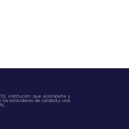
ED), institución que acompaña y
e los estándares de calidad y una
A).