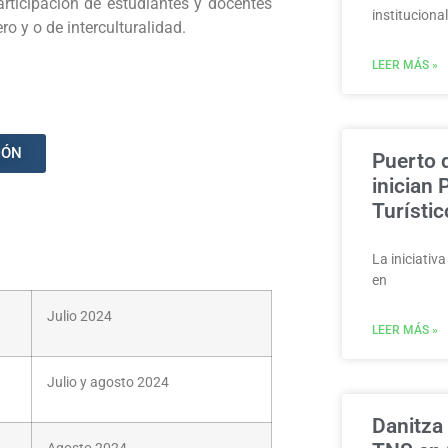
articipación de estudiantes y docentes
instituciona
o y o de interculturalidad.
LEER MÁS »
IÓN
Puerto 
inician
Turísti
La iniciativ
en
Julio 2024
LEER MÁS »
Julio y agosto 2024
Danitza