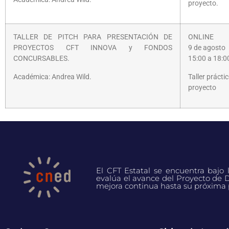
proyecto.
TALLER DE PITCH PARA PRESENTACIÓN DE
ONLINE
PROYECTOS CFT INNOVA y FONDOS
9 de agosto
CONCURSABLES.
15:00 a 18:0
Académica: Andrea Wild.
Taller prácti
proyecto
El CFT Estatal se encuentra bajo
evalúa el avance del Proyecto de D
mejora continua hasta su próxima 