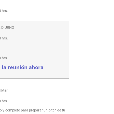
O
0 hrs.
 DIURNO
0 hrs.
0 hrs.
a la reunión ahora
L
l Mar
o
0 hrs.
co y completo para preparar un pitch de tu