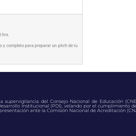
0 hrs.
co y completo para preparar un pitch de tu
 la supervigilancia del Consejo Nacional de Educación (CN
esarrollo Institucional (PDI), velando por el cumplimiento d
presentación ante la Comisión Nacional de Acreditación (CN