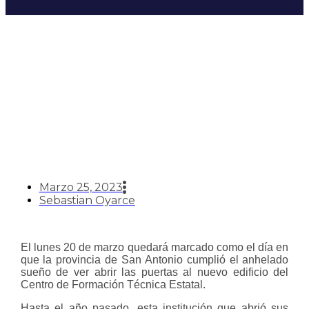
Histórico: CFT Estatal abrió
las puertas de su nuevo
edificio en San Antonio
Marzo 25, 2023
Sebastian Oyarce
El lunes 20 de marzo quedará marcado como el día en
que la provincia de San Antonio cumplió el anhelado
sueño de ver abrir las puertas al nuevo edificio del
Centro de Formación Técnica Estatal.
Hasta el año pasado, esta institución que abrió sus