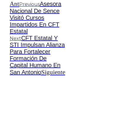
Ant
Asesora
Previous
Nacional De Sence
Visitó Cursos
Impartidos En CFT
Estatal
CFT Estatal Y
Next
STI Impulsan Alianza
Para Fortalecer
Formación De
Capital Humano En
Siguiente
San Antonio