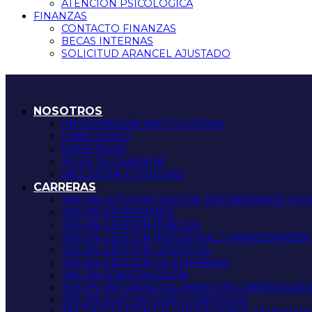
ATENCIÓN PSICOLÓGICA
FINANZAS
CONTACTO FINANZAS
BECAS INTERNAS
SOLICITUD ARANCEL AJUSTADO
NOSOTROS
INFORMACIÓN INSTITUCIONAL
DIRECTORIO
DIRECTIVOS
JEFES DE CARRERA
INCLUSIÓN Y EQUIDAD
CARRERAS
TNS EN AUTOMATIZACIÓN, MECATRÓNICA Y R
TNS EN ENFERMERÍA
TNS EN GESTIÓN PÚBLICA
TNS EN GESTIÓN INDUSTRIAL Y MANTENIMIEN
TNS EN GESTIÓN LOGÍSTICA
TNS EN GESTIÓN DE EMPRESAS
TNS EN CONSTRUCCIÓN
TNS EN INFORMATICA MENCIÓN CIBERSEGUR
TNS EN ELECTRICIDAD Y ENERGÍAS