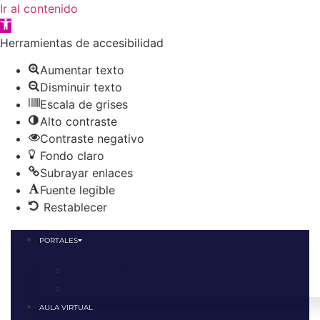
Ir al contenido
Abrir
barra
Herramientas de accesibilidad
de
Aumentar texto
herramientas
Disminuir texto
Escala de grises
Alto contraste
Contraste negativo
Fondo claro
Subrayar enlaces
Fuente legible
Restablecer
Ir
al
PORTALES
contenido
Portal Estudiante
Portal Docente
AULA VIRTUAL