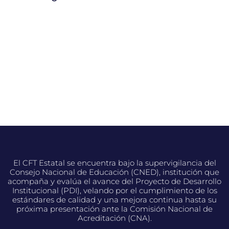
El CFT Estatal se encuentra bajo la supervigilancia del
Consejo Nacional de Educación (CNED), institución que
acompaña y evalúa el avance del Proyecto de Desarrollo
Institucional (PDI), velando por el cumplimiento de los
estándares de calidad y una mejora continua hasta su
próxima presentación ante la Comisión Nacional de
Acreditación (CNA).