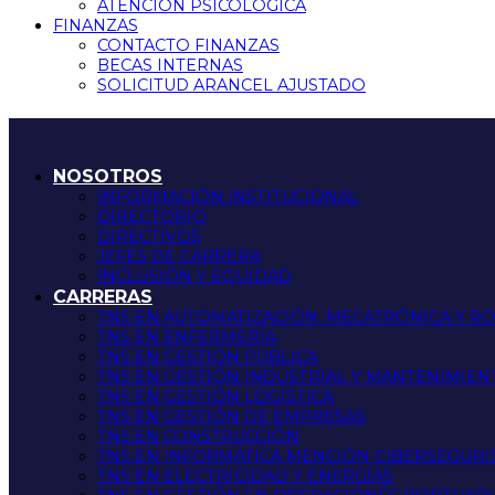
ATENCIÓN PSICOLÓGICA
FINANZAS
CONTACTO FINANZAS
BECAS INTERNAS
SOLICITUD ARANCEL AJUSTADO
NOSOTROS
INFORMACIÓN INSTITUCIONAL
DIRECTORIO
DIRECTIVOS
JEFES DE CARRERA
INCLUSIÓN Y EQUIDAD
CARRERAS
TNS EN AUTOMATIZACIÓN, MECATRÓNICA Y R
TNS EN ENFERMERÍA
TNS EN GESTIÓN PÚBLICA
TNS EN GESTIÓN INDUSTRIAL Y MANTENIMIEN
TNS EN GESTIÓN LOGÍSTICA
TNS EN GESTIÓN DE EMPRESAS
TNS EN CONSTRUCCIÓN
TNS EN INFORMATICA MENCIÓN CIBERSEGUR
TNS EN ELECTRICIDAD Y ENERGÍAS