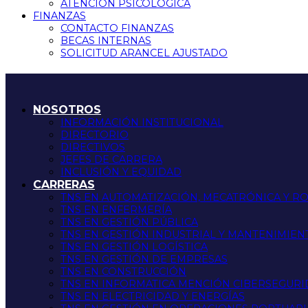
ATENCIÓN PSICOLÓGICA
FINANZAS
CONTACTO FINANZAS
BECAS INTERNAS
SOLICITUD ARANCEL AJUSTADO
NOSOTROS
INFORMACIÓN INSTITUCIONAL
DIRECTORIO
DIRECTIVOS
JEFES DE CARRERA
INCLUSIÓN Y EQUIDAD
CARRERAS
TNS EN AUTOMATIZACIÓN, MECATRÓNICA Y R
TNS EN ENFERMERÍA
TNS EN GESTIÓN PÚBLICA
TNS EN GESTIÓN INDUSTRIAL Y MANTENIMIEN
TNS EN GESTIÓN LOGÍSTICA
TNS EN GESTIÓN DE EMPRESAS
TNS EN CONSTRUCCIÓN
TNS EN INFORMATICA MENCIÓN CIBERSEGUR
TNS EN ELECTRICIDAD Y ENERGÍAS