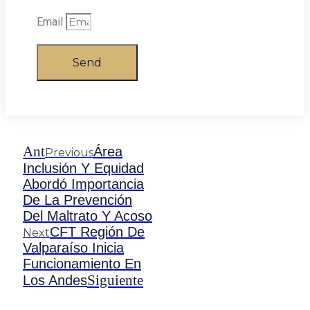
Email
Send
Ant
Área
Previous
Inclusión Y Equidad
Abordó Importancia
De La Prevención
Del Maltrato Y Acoso
CFT Región De
Next
Valparaíso Inicia
Funcionamiento En
Siguiente
Los Andes