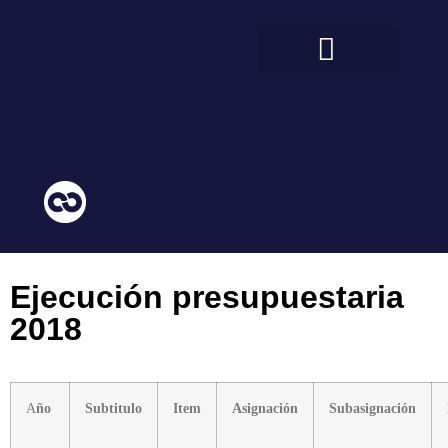
BIENESTAR ESTUDIANTIL
COMUNIDAD EDUCATIVA
Ejecución presupuestaria
2018
A
ño
Subtitulo
Item
Asignación
Subasignación