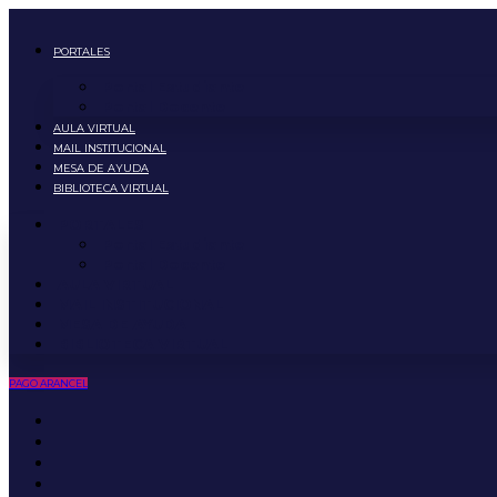
Ir
al
PORTALES
contenido
Portal Estudiante
Portal Docente
AULA VIRTUAL
MAIL INSTITUCIONAL
MESA DE AYUDA
BIBLIOTECA VIRTUAL
PORTALES
Portal Estudiante
Portal Docente
AULA VIRTUAL
MAIL INSTITUCIONAL
MESA DE AYUDA
BIBLIOTECA VIRTUAL
PAGO ARANCEL