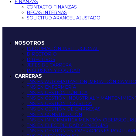
FINANZAS
CONTACTO FINANZAS
BECAS INTERNAS
SOLICITUD ARANCEL AJUSTADO
NOSOTROS
INFORMACIÓN INSTITUCIONAL
DIRECTORIO
DIRECTIVOS
JEFES DE CARRERA
INCLUSIÓN Y EQUIDAD
CARRERAS
TNS EN AUTOMATIZACIÓN, MECATRÓNICA Y R
TNS EN ENFERMERÍA
TNS EN GESTIÓN PÚBLICA
TNS EN GESTIÓN INDUSTRIAL Y MANTENIMIEN
TNS EN GESTIÓN LOGÍSTICA
TNS EN GESTIÓN DE EMPRESAS
TNS EN CONSTRUCCIÓN
TNS EN INFORMATICA MENCIÓN CIBERSEGUR
TNS EN ELECTRICIDAD Y ENERGÍAS
TNS EN GESTIÓN EN OPERACIONES PORTUARI