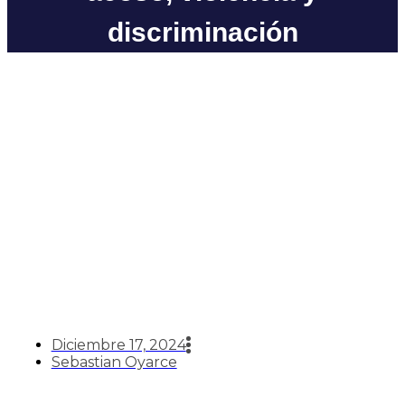
discriminación
CFT Estatal actualiza
protocolo de prevención y
acción frente a conductas de
acoso, violencia y
discriminación
Diciembre 17, 2024
Sebastian Oyarce